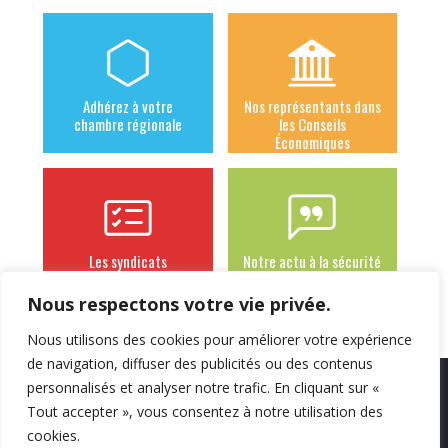
Adhérez à votre
Nos représentants dans
chambre régionale
les Conseils
Économiques
Les syndicats
Notre actu à la sécurité
adhérents
sociale des
indépendants
Nous respectons votre vie privée.
Nous utilisons des cookies pour améliorer votre expérience
de navigation, diffuser des publicités ou des contenus
personnalisés et analyser notre trafic. En cliquant sur «
Mentions légales
Politique de
Contact
Tout accepter », vous consentez à notre utilisation des
confidentialité
cookies.