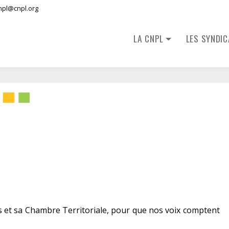
npl@cnpl.org
LA CNPL
LES SYNDI
s et sa Chambre Territoriale, pour que nos voix comptent