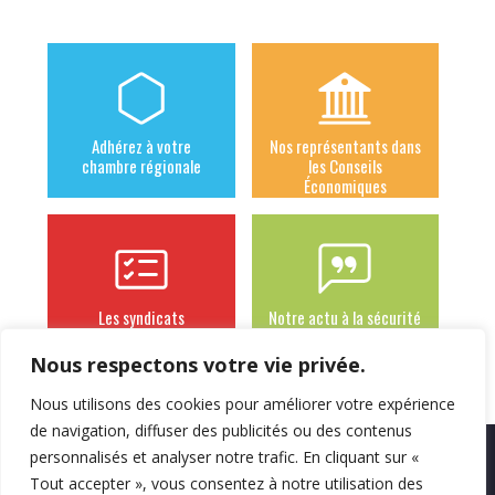
Adhérez à votre
Nos représentants dans
chambre régionale
les Conseils
Économiques
Les syndicats
Notre actu à la sécurité
adhérents
sociale des
indépendants
Nous respectons votre vie privée.
Nous utilisons des cookies pour améliorer votre expérience
de navigation, diffuser des publicités ou des contenus
personnalisés et analyser notre trafic. En cliquant sur «
Mentions légales
Politique de
Contact
Tout accepter », vous consentez à notre utilisation des
confidentialité