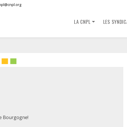
npl@cnpl.org
LA CNPL
LES SYNDI
de Bourgogne!