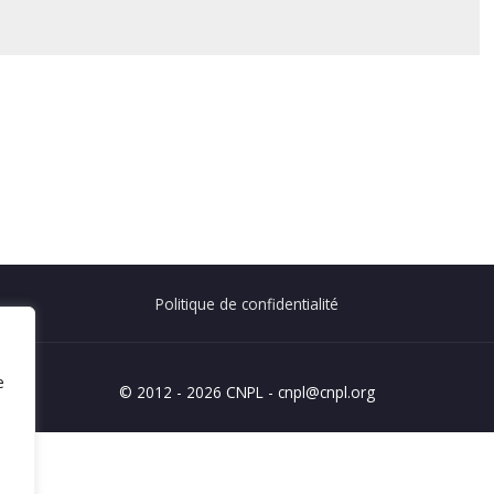
Politique de confidentialité
e
© 2012 - 2026 CNPL - cnpl@cnpl.org