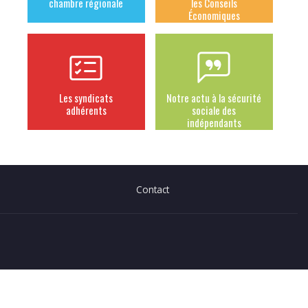
chambre régionale
les Conseils
Économiques
Les syndicats
Notre actu à la sécurité
adhérents
sociale des
indépendants
Contact