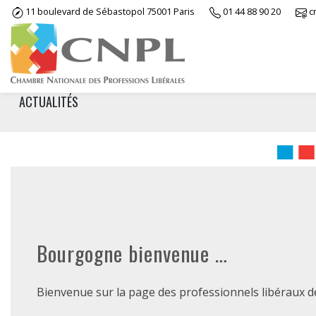
Skip
11 boulevard de Sébastopol 75001 Paris
01 44 88 90 20
c
to
content
ACTUALITÉS
Bourgogne bienvenue …
Bienvenue sur la page des professionnels libéraux 