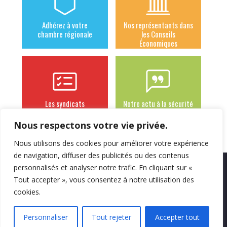
Adhérez à votre
Nos représentants dans
chambre régionale
les Conseils
Économiques
Les syndicats
Notre actu à la sécurité
adhérents
sociale des
indépendants
Nous respectons votre vie privée.
Nous utilisons des cookies pour améliorer votre expérience
de navigation, diffuser des publicités ou des contenus
personnalisés et analyser notre trafic. En cliquant sur «
Mentions légales
Politique de
Contact
Tout accepter », vous consentez à notre utilisation des
confidentialité
cookies.
Personnaliser
Tout rejeter
Accepter tout
© 2012 - 2026 CNPL - cnpl@cnpl.org