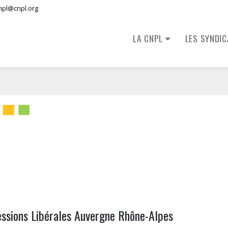
npl@cnpl.org
LA CNPL
LES SYNDI
ssions Libérales Auvergne Rhône-Alpes