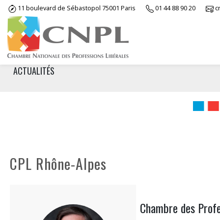
Skip
11 boulevard de Sébastopol 75001 Paris
01 44 88 90 20
c
to
content
ACTUALITÉS
CPL Rhône-Alpes
Chambre des Profe