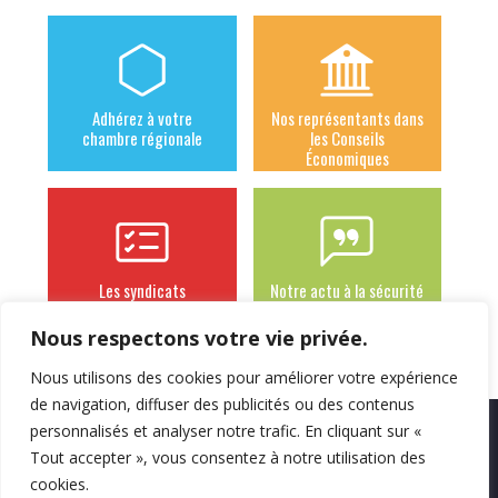
Adhérez à votre
Nos représentants dans
chambre régionale
les Conseils
Économiques
Les syndicats
Notre actu à la sécurité
adhérents
sociale des
indépendants
Nous respectons votre vie privée.
Nous utilisons des cookies pour améliorer votre expérience
de navigation, diffuser des publicités ou des contenus
personnalisés et analyser notre trafic. En cliquant sur «
Mentions légales
Politique de
Contact
Tout accepter », vous consentez à notre utilisation des
confidentialité
cookies.