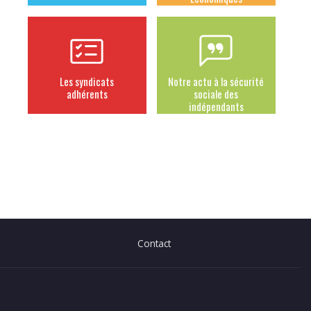
Les syndicats
Notre actu à la sécurité
adhérents
sociale des
indépendants
Contact