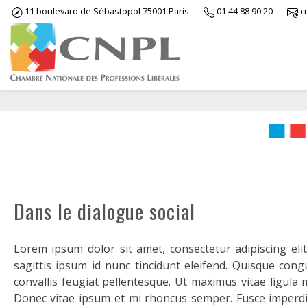
Skip
11 boulevard de Sébastopol 75001 Paris
01 44 88 90 20
c
to
content
Dans le dialogue social
Lorem ipsum dolor sit amet, consectetur adipiscing elit
sagittis ipsum id nunc tincidunt eleifend. Quisque con
convallis feugiat pellentesque. Ut maximus vitae ligula m
Donec vitae ipsum et mi rhoncus semper. Fusce imperdie