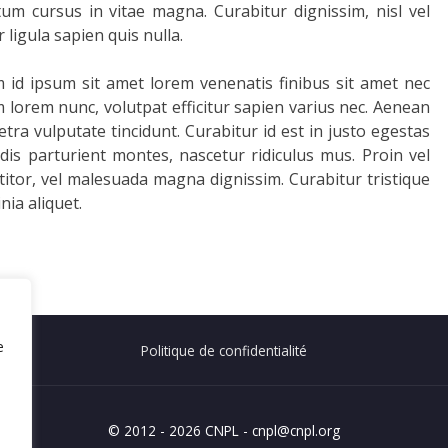
um cursus in vitae magna. Curabitur dignissim, nisl vel
r ligula sapien quis nulla.
 id ipsum sit amet lorem venenatis finibus sit amet nec
um lorem nunc, volutpat efficitur sapien varius nec. Aenean
ra vulputate tincidunt. Curabitur id est in justo egestas
dis parturient montes, nascetur ridiculus mus. Proin vel
ttitor, vel malesuada magna dignissim. Curabitur tristique
nia aliquet.
e
Politique de confidentialité
© 2012 - 2026 CNPL - cnpl@cnpl.org