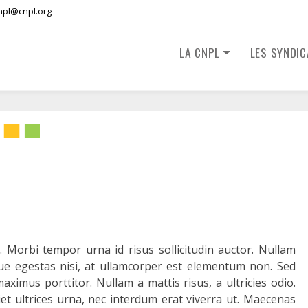
npl@cnpl.org
LA CNPL
LES SYNDI
. Morbi tempor urna id risus sollicitudin auctor. Nullam
gue egestas nisi, at ullamcorper est elementum non. Sed
aximus porttitor. Nullam a mattis risus, a ultricies odio.
t ultrices urna, nec interdum erat viverra ut. Maecenas