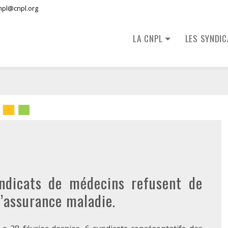
npl@cnpl.org
LA CNPL
LES SYNDI
yndicats de médecins refusent de
l’assurance maladie.