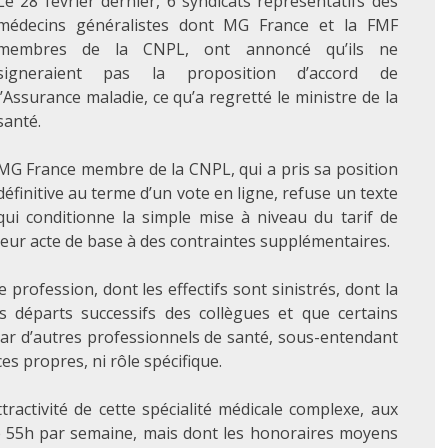
Le 28 février dernier, 6 syndicats représentatifs des
médecins généralistes dont MG France et la FMF
membres de la CNPL, ont annoncé qu’ils ne
signeraient pas la proposition d’accord de
l’Assurance maladie, ce qu’a regretté le ministre de la
santé.
MG France membre de la CNPL, qui a pris sa position
définitive au terme d’un vote en ligne, refuse un texte
qui conditionne la simple mise à niveau du tarif de
leur acte de base à des contraintes supplémentaires.
profession, dont les effectifs sont sinistrés, dont la
s départs successifs des collègues et que certains
par d’autres professionnels de santé, sous-entendant
es propres, ni rôle spécifique.
ractivité de cette spécialité médicale complexe, aux
de 55h par semaine, mais dont les honoraires moyens