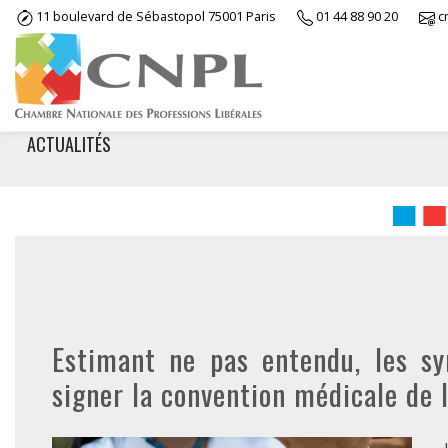
Skip
11 boulevard de Sébastopol 75001 Paris
01 44 88 90 20
c
to
content
ACTUALITÉS
Estimant ne pas entendu, les s
signer la convention médicale de 