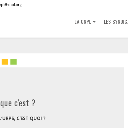
npl@cnpl.org
LA CNPL
LES SYNDI
que c'est ?
L’URPS, C’EST QUOI ?