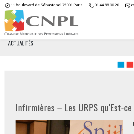
Skip
11 boulevard de Sébastopol 75001 Paris
01 44 88 90 20
c
to
content
ACTUALITÉS
Infirmières – Les URPS qu'Est-ce 