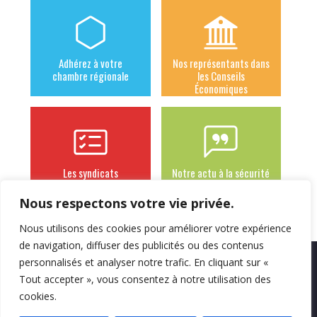
Adhérez à votre
Nos représentants dans
chambre régionale
les Conseils
Économiques
Les syndicats
Notre actu à la sécurité
adhérents
sociale des
indépendants
Nous respectons votre vie privée.
Nous utilisons des cookies pour améliorer votre expérience
de navigation, diffuser des publicités ou des contenus
personnalisés et analyser notre trafic. En cliquant sur «
Mentions légales
Politique de
Contact
Tout accepter », vous consentez à notre utilisation des
confidentialité
cookies.