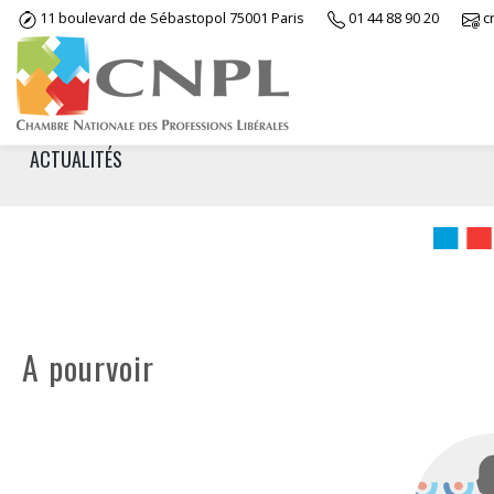
Skip
11 boulevard de Sébastopol 75001 Paris
01 44 88 90 20
c
to
content
ACTUALITÉS
A pourvoir