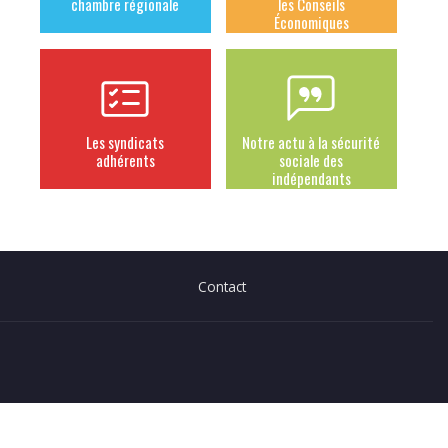
chambre régionale
les Conseils
Économiques
Les syndicats
Notre actu à la sécurité
adhérents
sociale des
indépendants
Contact