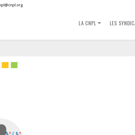
npl@cnpl.org
LA CNPL
LES SYNDI