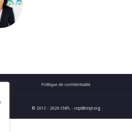
Politique de confidentialité
e
© 2012 - 2026 CNPL - cnpl@cnpl.org