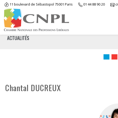
Skip
11 boulevard de Sébastopol 75001 Paris
01 44 88 90 20
c
to
content
ACTUALITÉS
Chantal DUCREUX