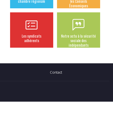
chambre régionale
les Conseils
Économiques
Les syndicats
Notre actu à la sécurité
adhérents
sociale des
indépendants
Contact