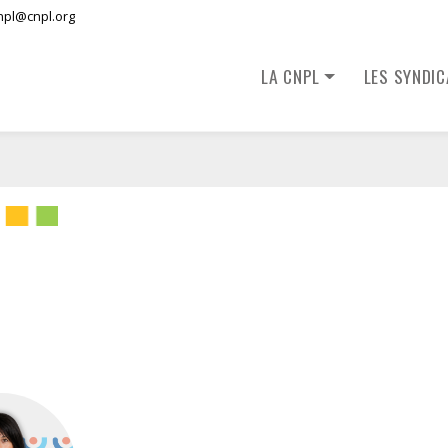
npl@cnpl.org
LA CNPL
LES SYNDI