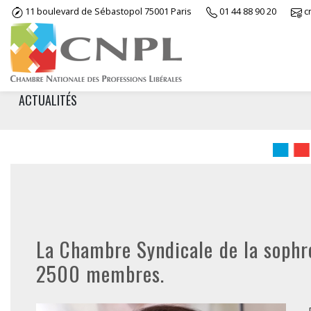
Skip
11 boulevard de Sébastopol 75001 Paris
01 44 88 90 20
c
to
content
ACTUALITÉS
La Chambre Syndicale de la soph
2500 membres.