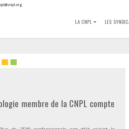
npl@cnpl.org
LA CNPL
LES SYNDI
rologie membre de la CNPL compte