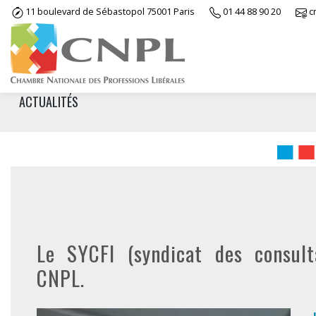
Skip
11 boulevard de Sébastopol 75001 Paris
01 44 88 90 20
c
to
content
ACTUALITÉS
Le SYCFI (syndicat des consul
CNPL.