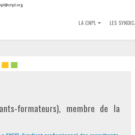
npl@cnpl.org
LA CNPL
LES SYNDI
tants-formateurs), membre de la