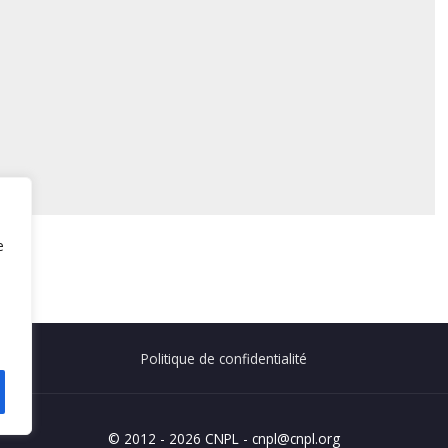
e
Politique de confidentialité
© 2012 - 2026 CNPL - cnpl@cnpl.org