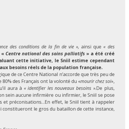
nce des conditions de la fin de vie »
,
ainsi que
« des
e
«
Centre national des soins palliatifs
» a été
créé
aluant cette initiative, le Sniil estime cependant
aux besoins réels de la population française.
égique de ce Centre National n’accorde que très peu de
e 80% des Français ont la volonté du «
mourir chez soi
»,
qu’il aura à
« identifier les nouveaux besoins »
.De plus,
on sein aucune infirmière ou infirmier, le Sniil se pose
s et préconisations…En effet, le Sniil tient à rappeler
 constitueront le gros du bataillon de cette instance,