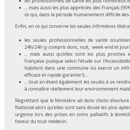
les professionnels de santé les plus nombreux 
… mais aussi les plus appréciés des Français (9
ce qui, dans la période humainement difficile des 
Enfin, en ce qui concerne les seules infirmières libérale
les seules professionnelles de santé soumises
24h/24h (y compris donc, nuit, week-end et jours f
… mais aussi qu’elles sont les plus proches e
française puisque selon l’étude sur l’Accessibili
habitent dans une commune où exerce un infir
efficace et rapide garantie !)…
… tout en étant également les seules à se rendr
à connaître réellement leur environnement maté
Regrettant que le Ministère ait donc choisi d’exclure
National alors qu’elles sont sans doute les plus apt
urgence lors des prises en soins palliatifs à domicil
faveur du tout-médecin.