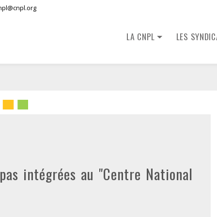
npl@cnpl.org
LA CNPL
LES SYNDI
 pas intégrées au "Centre National