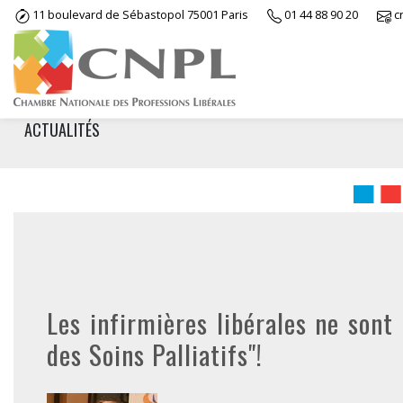
Skip
11 boulevard de Sébastopol 75001 Paris
01 44 88 90 20
c
to
content
ACTUALITÉS
Les infirmières libérales ne sont
des Soins Palliatifs"!