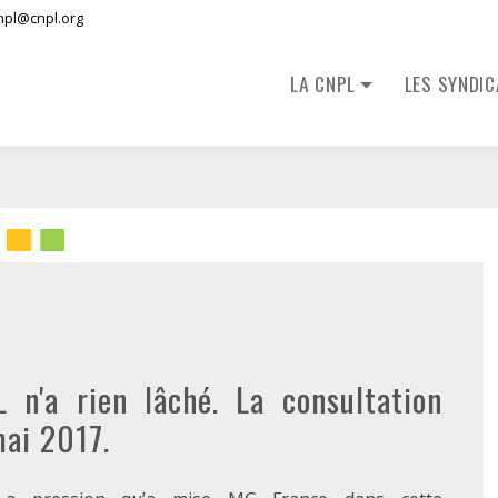
npl@cnpl.org
LA CNPL
LES SYNDI
n'a rien lâché. La consultation
mai 2017.