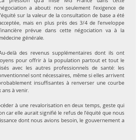
La pression qu’a mise MG France dans cette
négociation a abouti: non seulement l’exigence de
l’équité sur la valeur de la consultation de base a été
acceptée, mais en plus près des 3/4 de l’enveloppe
financière prévue dans cette négociation va à la
médecine générale.
Au-delà des revenus supplémentaires dont ils ont
yens pour offrir à la population partout et tout le
sés avec les autres professionnels de santé: les
onventionnel sont nécessaires, même si elles arrivent
 probablement insuffisantes à renverser une courbe
 ans à venir.
céder à une revalorisation en deux temps, geste qui
 car elle aurait signifié le refus de l’équité que nous
naissance dont nous avions besoin, le gouvernement a