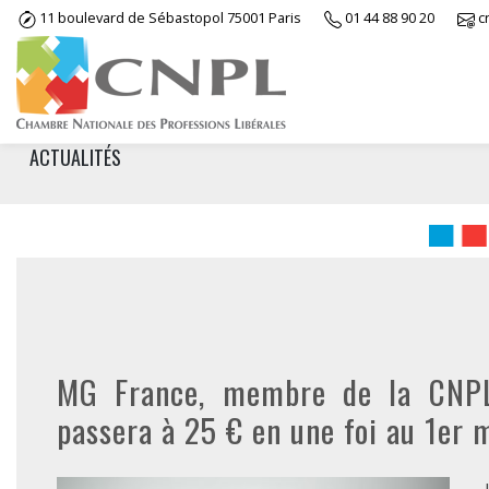
Skip
11 boulevard de Sébastopol 75001 Paris
01 44 88 90 20
c
to
content
ACTUALITÉS
MG France, membre de la CNPL 
passera à 25 € en une foi au 1er 