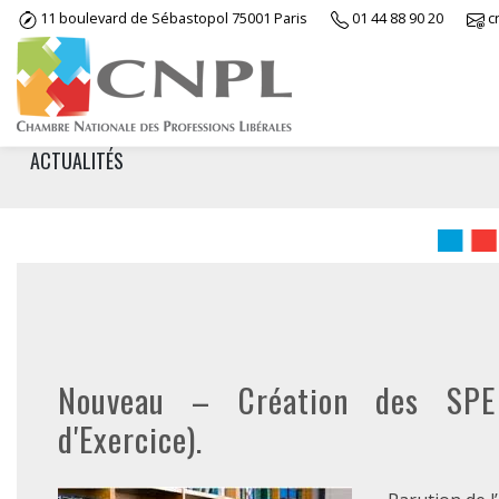
Skip
11 boulevard de Sébastopol 75001 Paris
01 44 88 90 20
c
to
content
ACTUALITÉS
Nouveau – Création des SPE (
d'Exercice).