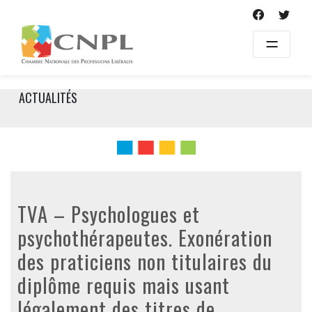
Skip
to
content
ACTUALITÉS
TVA – Psychologues et
psychothérapeutes. Exonération
des praticiens non titulaires du
diplôme requis mais usant
légalement des titres de