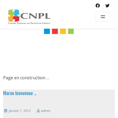
Skip
to
content
Page en construction …
Marne bienvenue …
janvier 1, 2012
admin