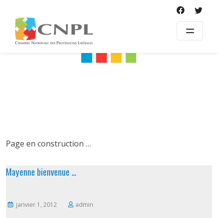
Skip
to
content
Page en construction …
Mayenne bienvenue …
janvier 1, 2012
admin