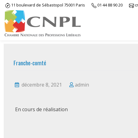
Skip
11 boulevard de Sébastopol 75001 Paris
01 44 88 90 20
c
to
content
Franche-comté
décembre 8, 2021
admin
En cours de réalisation