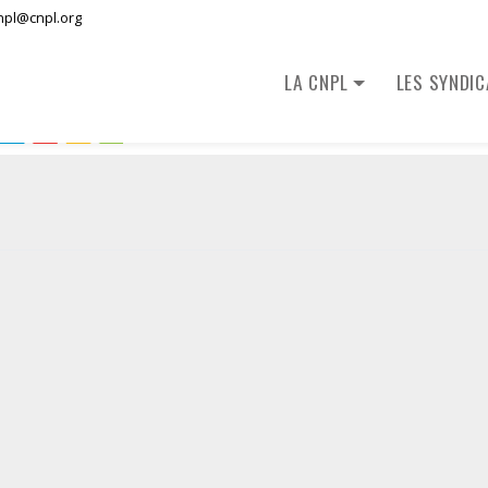
npl@cnpl.org
LA CNPL
LES SYNDI