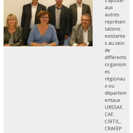
s’ajouter
aux
autres
représen
tations
existante
s au sein
de
différents
organism
es
régionau
x ou
départem
entaux
URSSAF,
CAF,
CIRTIL,
CRAFEP