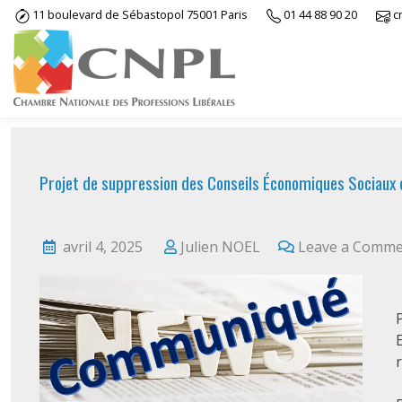
Skip
11 boulevard de Sébastopol 75001 Paris
01 44 88 90 20
c
to
content
Projet de suppression des Conseils Économiques Sociaux e
avril 4, 2025
Julien NOEL
Leave a Comm
r