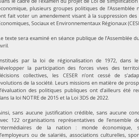
Dans le cadre de l’examen du projet de Loi de simplification 
et
économique, plusieurs groupes politiques de l’Assemblée n
Environnementaux
ont fait voter un amendement visant à la suppression des 
Régionaux
Économiques, Sociaux et Environnementaux Régionaux (CESE
:
une
Le texte sera examiné en séance publique de l’Assemblée d
atteinte
vril.
à
la
Institués par la loi de régionalisation de 1972, dans l
démocratie
développer la participation des forces vives des territo
régionale
décisions collectives, les CESER n’ont cessé de s’ada
!
évolutions de la société. Leurs missions en matière de prosp
d’évaluation des politiques publiques ont d’ailleurs été r
dans la loi NOTRE de 2015 et la Loi 3DS de 2022.
Ainsi, sans aucune justification crédible, sans aucune con
avec 122 organisations représentatives de l’ensemble d
intermédiaires de la nation : monde économique, sy
d’employeurs ou de salariés, associations culturelles, spo