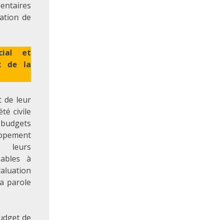
entaires
ation de
ial et
x de la
 de leur
té civile
s budgets
ppement
; leurs
sables à
valuation
la parole
budget de