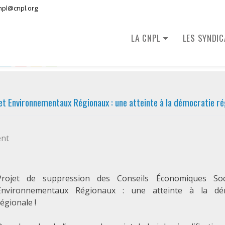
npl@cnpl.org
LA CNPL
LES SYNDI
t Environnementaux Régionaux : une atteinte à la démocratie rég
on
ent
Projet
de
suppression
Projet de suppression des Conseils Économiques Soc
des
Environnementaux Régionaux : une atteinte à la dém
Conseils
égionale !
Économiques
Sociaux