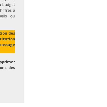
u budget
hiffres à
eils ou
tion des
titution
 passage
upprimer
ons des