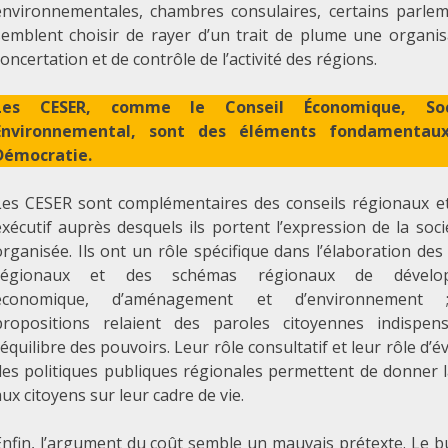
environnementales, chambres consulaires, certains parlem
semblent choisir de rayer d’un trait de plume une organis
oncertation et de contrôle de l’activité des régions.
Les CESER, comme le Conseil Économique, Soc
Environnemental, sont des éléments fondamentau
Démocratie.
Les CESER sont complémentaires des conseils régionaux et
exécutif auprès desquels ils portent l’expression de la socié
organisée. Ils ont un rôle spécifique dans l’élaboration de
régionaux et des schémas régionaux de dévelo
économique, d’aménagement et d’environnement 
propositions relaient des paroles citoyennes indispen
’équilibre des pouvoirs. Leur rôle consultatif et leur rôle d’é
des politiques publiques régionales permettent de donner 
ux citoyens sur leur cadre de vie.
Enfin, l’argument du coût semble un mauvais prétexte. Le 