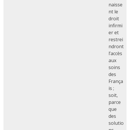
naisse
nt le
droit
infirmi
er et
restrei
ndront
l’accès
aux
soins
des
França
is ;
soit,
parce
que
des
solutio
ns