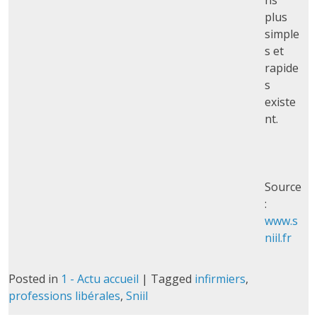
plus
simple
s et
rapide
s
existe
nt.
Source
:
www.s
niil.fr
Posted in
1 - Actu accueil
|
Tagged
infirmiers
,
professions libérales
,
Sniil