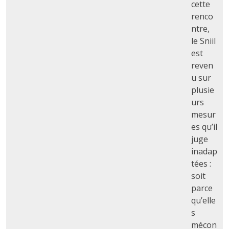
cette
renco
ntre,
le Sniil
est
reven
u sur
plusie
urs
mesur
es qu’il
juge
inadap
tées :
soit
parce
qu’elle
s
mécon