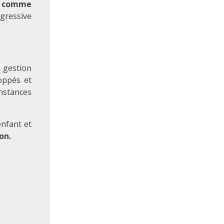
ut comme
gressive
 gestion
oppés et
nstances
nfant et
on.