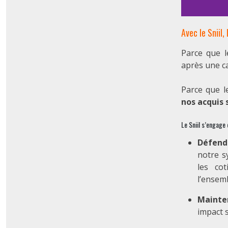
Avec le Sniil, 
Parce que l
après une ca
Parce que l
nos acquis 
Le Sniil s’engage
Défendr
notre s
les cot
l’ensemb
Mainten
impact 