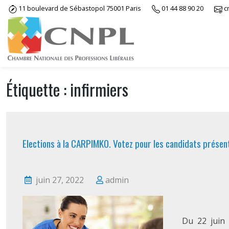
Skip
11 boulevard de Sébastopol 75001 Paris
01 44 88 90 20
c
to
content
Étiquette :
infirmiers
Elections à la CARPIMKO. Votez pour les candidats présen
juin 27, 2022
admin
Du 22 juin 