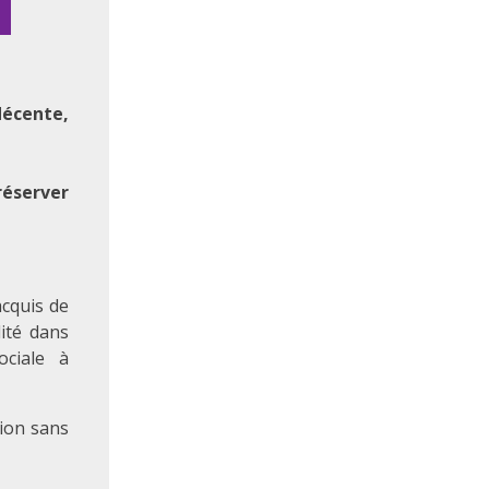
décente,
réserver
cquis de
ité dans
ociale à
tion sans