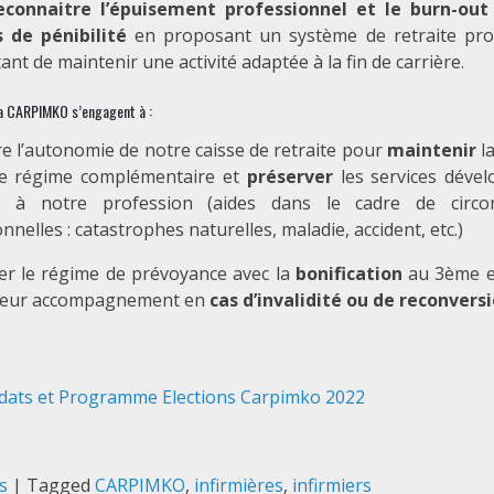
reconnaitre l’épuisement professionnel et le burn-o
s de pénibilité
en proposant un système de retraite pro
nt de maintenir une activité adaptée à la fin de carrière.
 la CARPIMKO s’engagent à :
e l’autonomie de notre caisse de retraite pour
maintenir
la
re régime complémentaire et
préserver
les services dével
s à notre profession (aides dans le cadre de circo
nnelles : catastrophes naturelles, maladie, accident, etc.)
er le régime de prévoyance avec la
bonification
au 3ème e
lleur accompagnement en
cas d’invalidité ou de reconversi
didats et Programme Elections Carpimko 2022
s
|
Tagged
CARPIMKO
,
infirmières
,
infirmiers