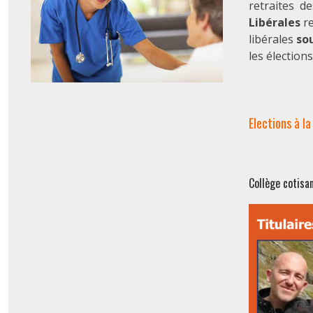
retraites de
Libérales
re
libérales
so
les élection
Elections à l
Collège cotisa