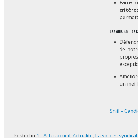
Faire 
critère
permetta
Les élus Sniil de
Défendr
de not
propre
exceptio
Amélior
un mei
Sniil – Can
Posted in
1 - Actu accueil
,
Actualité
,
La vie des syndicat