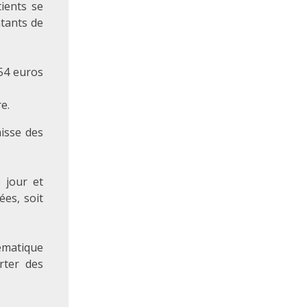
tients se
tants de
,54 euros
e.
aisse des
e jour et
ées, soit
lématique
rter des