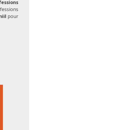
essions
ofessions
iil
pour