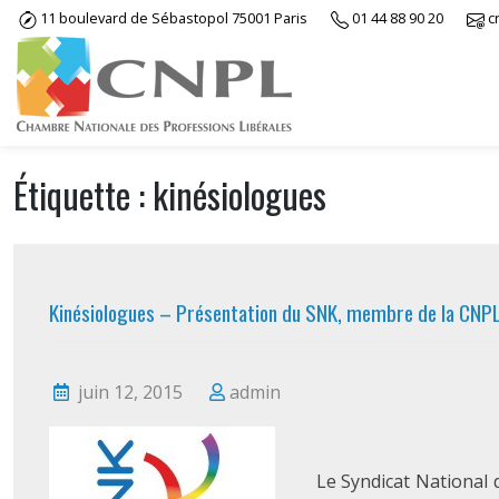
Skip
11 boulevard de Sébastopol 75001 Paris
01 44 88 90 20
c
to
content
Étiquette :
kinésiologues
Kinésiologues – Présentation du SNK, membre de la CNPL
juin 12, 2015
admin
Le Syndicat National 