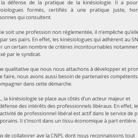
 la défense de la pratique de la kinésiologie. Il a pou
siologues formés, certifiés à une pratique juste, ho
sonnes qui consultent.
gie soit une profession non réglementée, il n’empêche qu’ell
par ses pairs. En effet, les kinésiologues qui adhèrent au S
er un certain nombre de critères incontournables notammen
xé par le syndicat.
que qualitative que nous nous attachons à développer et pr
 ce faire, nous avons aussi besoin de partenaires compétents
ompagner dans cette démarche.
 la kinésiologie se place aux côtés d’un acteur majeur et
défense des intérêts des professionnels libéraux. En effet, le
ctivité de professionnel libéral est actif dans le service de 
rains. Il s’inscrit dans un tissu économique à part entière.
de collaborer ave la CNPL dont nous reconnaissons tout