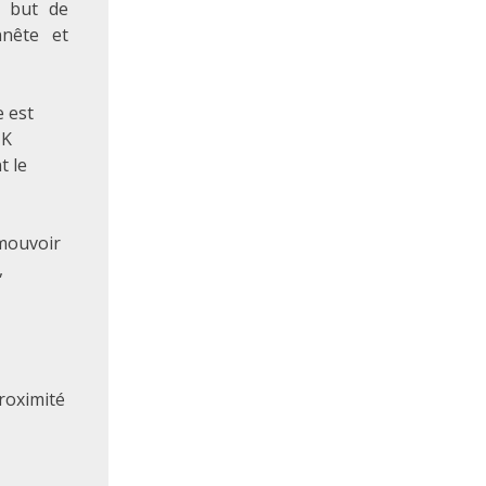
r but de
nnête et
e est
NK
t le
omouvoir
,
proximité