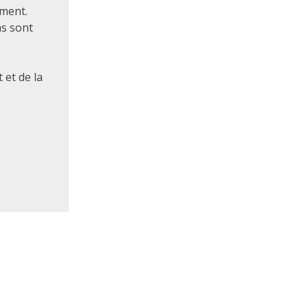
ement.
ns sont
 et de la