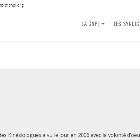
npl@cnpl.org
LA CNPL
LES SYNDI
.
des Kinésiologues a vu le jour en 2006 avec la volonté d’oeu