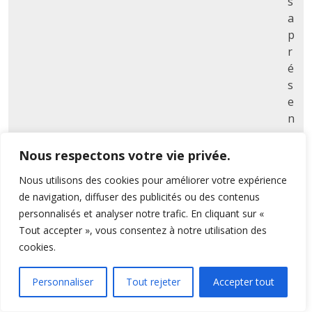
s
a
p
r
é
s
e
n
c
e
Nous respectons votre vie privée.
a
Nous utilisons des cookies pour améliorer votre expérience
ct
de navigation, diffuser des publicités ou des contenus
iv
personnalisés et analyser notre trafic. En cliquant sur «
e
Tout accepter », vous consentez à notre utilisation des
s
cookies.
u
r
Personnaliser
Tout rejeter
Accepter tout
le
t