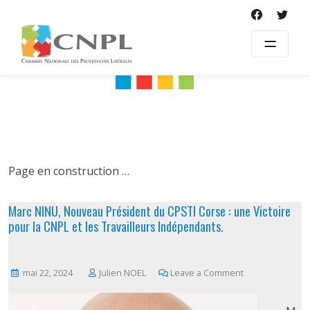
Skip
to
content
Page en construction …
Marc NINU, Nouveau Président du CPSTI Corse : une Victoire
pour la CNPL et les Travailleurs Indépendants.
on
mai 22, 2024
Julien NOEL
Leave a Comment
Marc
NINU,
Nouveau